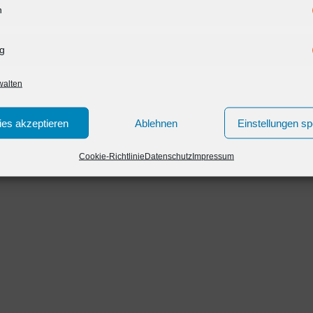
n
g
walten
es akzeptieren
Ablehnen
Einstellungen sp
Cookie-Richtlinie
Datenschutz
Impressum