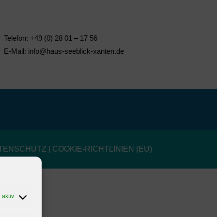
Telefon: +49 (0) 28 01 – 17 56
E-Mail: info@haus-seeblick-xanten.de
TENSCHUTZ
|
COOKIE-RICHTLINIEN (EU)
 aktiv