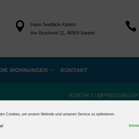


Haus-Seeblick-Xanten
Am Bruckend 11, 46509 Xanten
DIE WOHNUNGEN
KONTAKT
KONTAKT
|
IMPRESSUM
|
DA
en Cookies, um unsere Website und unseren Service zu optimieren.
al
Immer