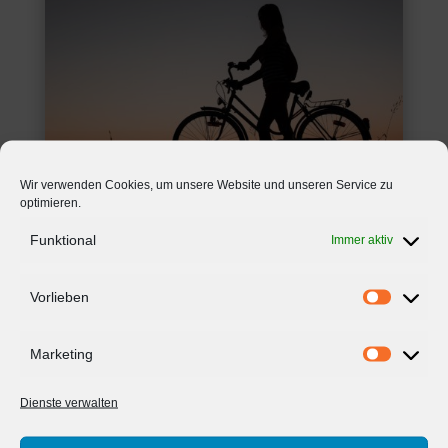
Wir verwenden Cookies, um unsere Website und unseren Service zu
optimieren.
Funktional
Immer aktiv
Radwanderwege
Vorlieben
Am Niederrhein gibt es fast nur plattes Land. Was
Vorlieb
bietet sich da mehr an, als gerade im Urlaub viel
Marketing
mit dem Fahrrad diese schöne Gegend zu
Marketi
erkunden. Dazu stehen Ihnen zum Beispiel um die
Dienste verwalten
Xantener Nordsee und Südsee viele
Radwanderwege zur Verfügung. Viele weitere